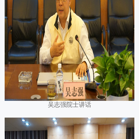
吴志强院士讲话